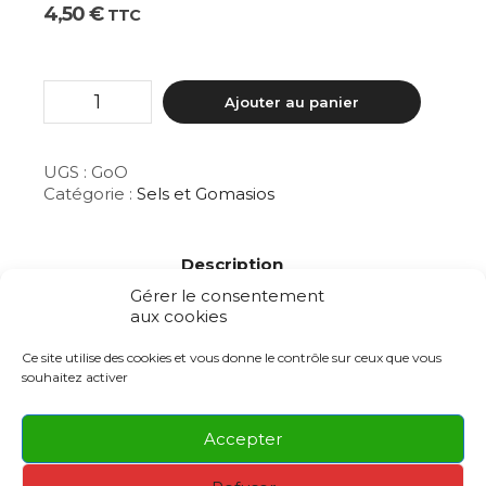
4,50
€
TTC
quantité
Ajouter au panier
de
Gomasio
à
l'ortie
UGS :
GoO
Catégorie :
Sels et Gomasios
Description
Gérer le consentement
aux cookies
Ce gomasio a été fabriqué par nos soins, issu
Ce site utilise des cookies et vous donne le contrôle sur ceux que vous
d’un mélange de sésame complet, de sel de
souhaitez activer
Guérande et d’ortie séché. Il s’utilise en cuisine à
la place du sel en le parsemant directement
dans votre assiette. Il sublimera vos salades,
Accepter
légumes ou autre mets.
Conditionné en pot de
75g